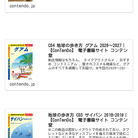
ま...
contendo.jp
C04 地球の歩き方 グアム 2026～2027｜
【ConTenDo】 電子書籍サイト コンテン
堂
新店情報はもちろん、 テイクアウトグルメ 、おすす
め コンドミニアム 、愛されコスメ＆雑貨など、グア
ムのすべてを網羅してお届け。※今回の2026～2027
年版には以下の内容が収録されています。●巻頭特
集・What's New in Guam...
contendo.jp
地球の歩き方 C03 サイパン 2018-2019｜
【ConTenDo】 電子書籍サイト コンテン
堂
※この商品は固定レイアウトで作成されており、タブ
レットなど大きなディスプレイを備えた端末で読むこ
とに適しています。また、文字列のハイライトや検