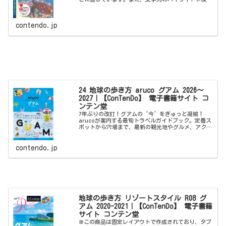
索、辞書の参照、引用などの機能が使用できません。
※電子版では、紙のガイドブックと内容が一部異なり
ま...
contendo.jp
24 地球の歩き方 aruco グアム 2026～
2027｜【ConTenDo】 電子書籍サイト コ
ンテン堂
7年ぶりの改訂！グアムの“今”をぎゅっと凝縮！
arucoが案内する最旬トラベルガイドブック。定番ス
ポットから穴場まで、最新の観光地やグルメ、アクテ
ィビティの楽しみ方をたっぷり紹介します。旅の魅力
が満載の1冊！今回の2026～2027年版には...
contendo.jp
地球の歩き方 リゾートスタイル R08 グ
アム 2020-2021｜【ConTenDo】 電子書籍
サイト コンテン堂
※この商品は固定レイアウトで作成されており、タブ