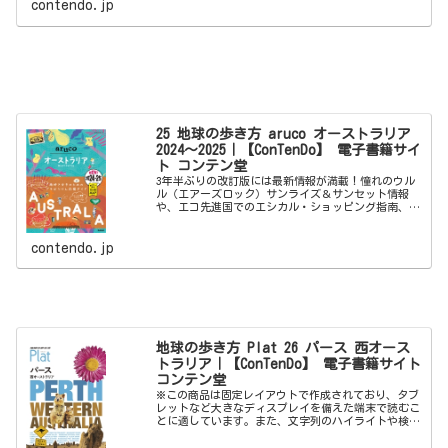
contendo.jp
ご...
25 地球の歩き方 aruco オーストラリア
2024～2025｜【ConTenDo】 電子書籍サイ
ト コンテン堂
3年半ぶりの改訂版には最新情報が満載！憧れのウル
ル（エアーズロック）サンライズ＆サンセット情報
や、エコ先進国でのエシカル・ショッピング指南、ケ
アンズの最新アクティビティに人気急上昇中のメルボ
ルンやシドニーの最新アドレス、注目の町バイロンベ
イ...
contendo.jp
地球の歩き方 Plat 26 パース 西オース
トラリア｜【ConTenDo】 電子書籍サイト
コンテン堂
※この商品は固定レイアウトで作成されており、タブ
レットなど大きなディスプレイを備えた端末で読むこ
とに適しています。また、文字列のハイライトや検
索、辞書の参照、引用などの機能が使用できません。
※電子版では、紙のガイドブックと内容が一部異なり