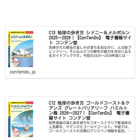
C13 地球の歩き方 シドニー＆メルボルン
2025～2026｜【ConTenDo】 電子書籍サイ
ト コンテン堂
洗練された都会の楽しみが満ちる街なのに、人は皆フ
レンドリー。そんなふたつの都市の魅力を存分に伝え
るガイドブックです。今回の2025～2026年版には以
下の内容が収録されています。＜巻頭特集＞●円安を
乗りきれ！（アイデアと対策）他●話題のレス...
contendo.jp
C12 地球の歩き方 ゴールドコースト＆ケ
アンズ グレートバリアリーフ ハミルト
ン島 2026～2027｜【ConTenDo】 電子書
籍サイト コンテン堂
世界遺産の海と森を併せもつオーストラリア東海岸の
人気都市、ケアンズとゴールドコースト。今版では、
ゴールドコーストの玄関口ブリスベン情報を拡充。ま
た、グレートバリアリーフ随一の見どころホワイトヘ
ブンビーチとハートリーフ、そしてハミルトン島も