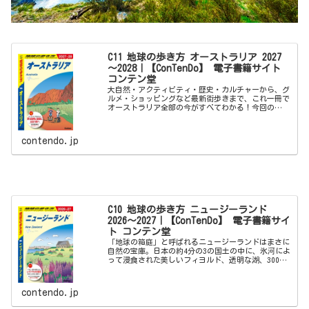
C11 地球の歩き方 オーストラリア 2027
～2028｜【ConTenDo】 電子書籍サイト
コンテン堂
大自然・アクティビティ・歴史・カルチャーから、グ
ルメ・ショッピングなど最新街歩きまで、これ一冊で
オーストラリア全部の今がすべてわかる！今回の
2027～2028年版には以下の内容が収録されていま
す。●本書に掲載されているおもな都市・観光地＜
ク...
contendo.jp
C10 地球の歩き方 ニュージーランド
2026～2027｜【ConTenDo】 電子書籍サイ
ト コンテン堂
「地球の箱庭」と呼ばれるニュージーランドはまさに
自然の宝庫。日本の約4分の3の国土の中に、氷河によ
って浸食された美しいフィヨルド、透明な湖、3000
メートル級の山々などダイナミックな世界が広がって
います。本書は、ニュージーランドの魅力あふれ...
contendo.jp