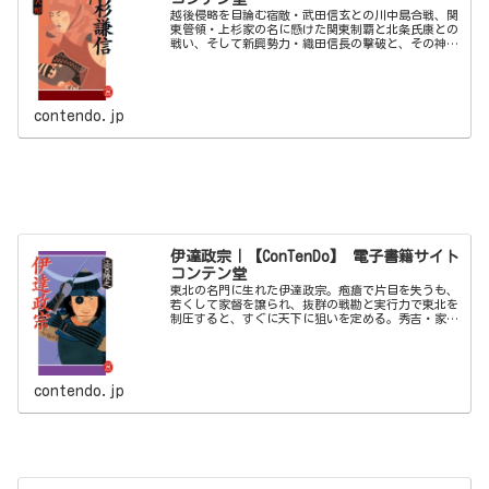
越後侵略を目論む宿敵・武田信玄との川中島合戦、関
東管領・上杉家の名に懸けた関東制覇と北条氏康との
戦い、そして新興勢力・織田信長の撃破と、その神懸
り的な戦術で越後の虎と恐れられた上杉謙信の、常に
「義」を規範として戦った清廉なる生涯を描く。
contendo.jp
伊達政宗｜【ConTenDo】 電子書籍サイト
コンテン堂
東北の名門に生れた伊達政宗。疱瘡で片目を失うも、
若くして家督を譲られ、抜群の戦勘と実行力で東北を
制圧すると、すぐに天下に狙いを定める。秀吉・家康
二人の天下人から生涯その野望を警戒されながらも、
軽やかに乱世を生き抜いた最後の戦国武将を描く。
contendo.jp