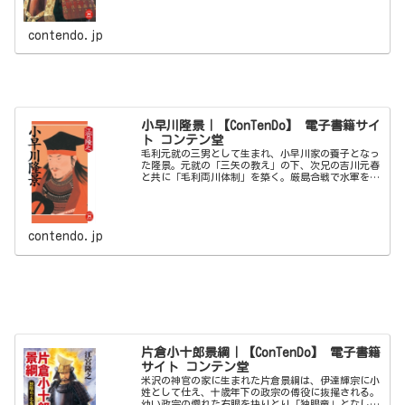
contendo.jp
小早川隆景｜【ConTenDo】 電子書籍サイ
ト コンテン堂
毛利元就の三男として生まれ、小早川家の養子となっ
た隆景。元就の「三矢の教え」の下、次兄の吉川元春
と共に「毛利両川体制」を築く。厳島合戦で水軍を率
いる武勇だけでなく、豊臣政権と太いパイプを築くな
ど政治的な面からも毛利を支え続けた知将の生涯。
contendo.jp
片倉小十郎景綱｜【ConTenDo】 電子書籍
サイト コンテン堂
米沢の神官の家に生まれた片倉景綱は、伊達輝宗に小
姓として仕え、十歳年下の政宗の傅役に抜擢される。
幼い政宗の爛れた右眼を抉りとり「独眼竜」となして