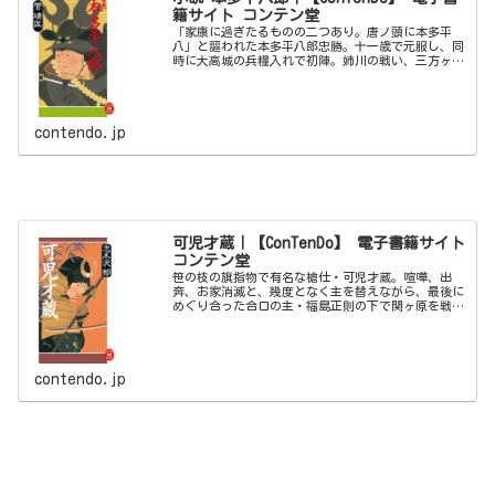
籍サイト コンテン堂
「家康に過ぎたるものの二つあり。唐ノ頭に本多平
八」と謳われた本多平八郎忠勝。十一歳で元服し、同
時に大高城の兵糧入れで初陣。姉川の戦い、三方ヶ
原、長篠の戦い、そして小牧・長久手の戦いなどで
数々の戦働きを成した男の波瀾万丈の生涯を描く！
contendo.jp
可児才蔵｜【ConTenDo】 電子書籍サイト
コンテン堂
笹の枝の旗指物で有名な槍仕・可児才蔵。喧嘩、出
奔、お家消滅と、幾度となく主を替えながら、最後に
めぐり合った合口の主・福島正則の下で関ヶ原を戦
い、華々しい活躍をした「笹の才蔵」の波乱に満ちた
生涯を描く。
contendo.jp