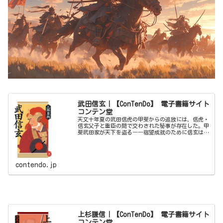
武田信玄｜【ConTenDo】 電子書籍サイト
コンテン堂
天文十年夏の武田信虎の甲斐からの追放には、信虎・
信玄父子と重臣の間で交わされた秘事が存在した。甲
斐武田家が天下を盗る――宿望成就のために信玄は鬼
と化し、天下盗りに邁進する。信玄の自立から死に至
るまでの三十余年を、合戦を基軸に描く信玄一代記。
contendo.jp
上杉謙信｜【ConTenDo】 電子書籍サイト
コンテン堂