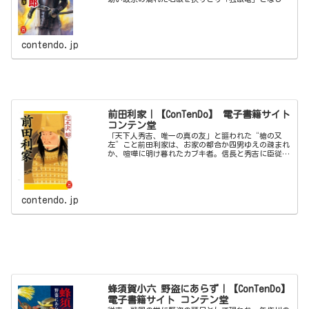
自信を回復させ、その後も伊達家の軍師として戦と外
交両面で生涯政宗を支え続けた智将の生涯。
contendo.jp
前田利家｜【ConTenDo】 電子書籍サイト
コンテン堂
「天下人秀吉、唯一の真の友」と謳われた“槍の又
左”こと前田利家は、お家の都合か四男ゆえの疎まれ
か、喧嘩に明け暮れたカブキ者。信長と秀吉に臣従し
天下取りを支えたが、天下を望まぬはうつけ者だった
のか。加賀百万石の礎を築いた武将・利家の生き様！
contendo.jp
蜂須賀小六 野盗にあらず｜【ConTenDo】
電子書籍サイト コンテン堂