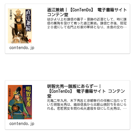
直江兼続｜【ConTenDo】 電子書籍サイト
コンテン堂
幼少より上杉謙信の養子・景勝の近習として、時に謙
信の薫陶を受けて育った直江兼続。謙信亡き後、弱冠
２０歳にして名門上杉家の軍師となり、水魚の交わり
の君主・景勝を支える。その才気に魅せられた秀吉
は、陪臣ながら破格の３０万石を与え、天下を任せら
れ...
contendo.jp
明智光秀―謀叛にあらず―｜
【ConTenDo】 電子書籍サイト コンテン
堂
元亀二年九月、木下秀吉と京都奉行の任務に当たって
いた明智光秀は、織田信長から比叡山焼討ちを命じら
れる。老若男女を問わぬ大虐殺を目にした光秀は、あ
る決意を胸に秘めた。それは十年の日々を経て、秀吉
と千利休に伝えられ歴史を大きく動かすことに…
contendo.jp