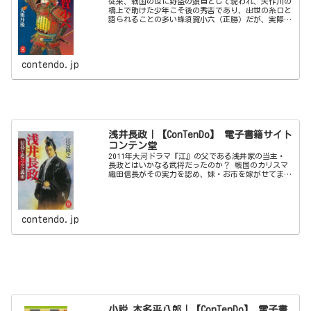
従来、戦国の世に野盗の頭目として現われ、矢作川の
橋上で助けた少年こそ後の秀吉であり、出世の糸口と
語られることの多い蜂須賀小六（正勝）だが、実際は
織田信長に繋がる武家の出であった。竹中半兵衛と共
に参謀として、乱世を駆け抜けた小六の生涯を描く！
contendo.jp
浅井長政｜【ConTenDo】 電子書籍サイト
コンテン堂
2011年大河ドラマ『江』の父である浅井家の当主・
長政とはいかなる武将だったのか？ 戦国のカリスマ
織田信長がその実力を認め、妹・お市を嫁がせてまで
同盟を結んだ若武者。義を重んじたために悲劇的な最
期を遂げた勇将。その波乱に満ちた生涯を描く！
contendo.jp
小説 本多平八郎｜【ConTenDo】 電子書