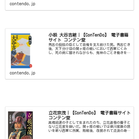
contendo.jp
小説 大谷吉継｜【ConTenDo】 電子書籍
サイト コンテン堂
秀吉の股肱の臣として政権を支え続けた男。秀吉亡き
後、天下分け目の関ヶ原の戦いにおいて西軍にくみ
し、死の病に冒されながらも、鬼神のごとき働きを示
して、東軍総大将、家康の心胆を寒からしめた猛将。
波乱に満ちた大谷吉継の生涯を、活き活きと描く！
contendo.jp
立花宗茂｜【ConTenDo】 電子書籍サイト
コンテン堂
高橋紹運の子として生まれたのち、立花道雪の養子と
なり立花家を継いだ。関ヶ原の戦いでは徳川家康の誘
いを断り西軍に所属、敗戦後、改易されて流浪の身と
なるが、武功をかわれ徳川秀忠より旧領・柳川に封じ
られ大名として復活した。