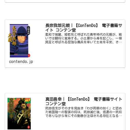
長宗我部元親｜【ConTenDo】 電子書籍サ
イト コンテン堂
柔和で端麗、姫若児と呼ばれた青年時代の元親が、戦
いでは闘将に変身する。小土豪から身を起こし、一領
具足と呼ばれる屈強な農兵を率いて土佐を平定、さら
に阿波、讃岐、伊予の強豪を下し、悲願の四国制覇を
達成する。元親の十年の激闘を描く。
contendo.jp
真田昌幸｜【ConTenDo】 電子書籍サイト
コンテン堂
武田信玄がその才を見抜き「わが両眼の如く」と認め
た戦国随一の智謀の将は、武田滅亡後、信濃の一武将
でありながら常にその動静が注目される存在となる。
誰よりも強く天下を渇望し、死してなお家康を畏怖さ
せた男の波乱の生涯。