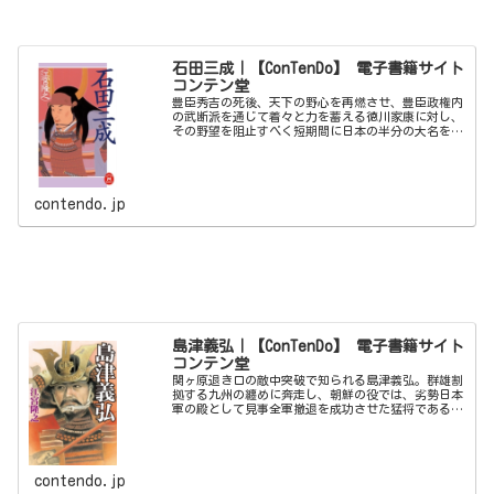
石田三成｜【ConTenDo】 電子書籍サイト
コンテン堂
豊臣秀吉の死後、天下の野心を再燃させ、豊臣政権内
の武断派を通じて着々と力を蓄える徳川家康に対し、
その野望を阻止すべく短期間に日本の半分の大名を掌
握した石田三成の手腕。かくして関ヶ原での決戦を引
き起こした石田三成の本懐とは、なんであったのか…
contendo.jp
島津義弘｜【ConTenDo】 電子書籍サイト
コンテン堂
関ヶ原退き口の敵中突破で知られる島津義弘。群雄割
拠する九州の纏めに奔走し、朝鮮の役では、劣勢日本
軍の殿として見事全軍撤退を成功させた猛将である。
敵将・家康に本領を安堵させ、勇武を兼ね備えたこの
薩摩隼人の、戦神と家臣に愛され続けた波乱の生涯。
contendo.jp