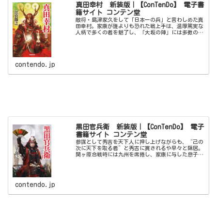
真田幸村 新装版｜【ConTenDo】 電子書
籍サイト コンテン堂
敵将・島津家久をして「日本一の兵」と言わしめた真
田幸村。家康が誰よりも恐れた戦上手は、温厚篤実な
人柄で多くの者を魅了し、「大坂の陣」には多数の信
奉者が付き従った。義を尊び、家康の再三の誘いを拒
んで豊臣恩顧として徳川方を翻弄した勇将の生涯。
contendo.jp
黒田官兵衛 新装版｜【ConTenDo】 電子
書籍サイト コンテン堂
参謀として秀吉を天下人に押し上げながらも、“己の
次に天下を取る者”と秀吉に賞されるや早々と隠居。
関ヶ原合戦時には九州を席捲し、家康に与した息子・
長政が５２万石を得るなど、天下人の心理を熟知して
いた名軍師の生涯。２０１４年大河ドラマ主人公。
contendo.jp