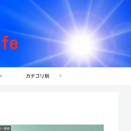
fe
ー
カテゴリ別
能・芸術